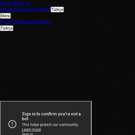
Emre Boyraz
Projects
About
Contact
Türkçe
Menu
Projects
About
Contact
Türkçe
IMDb
IMDb